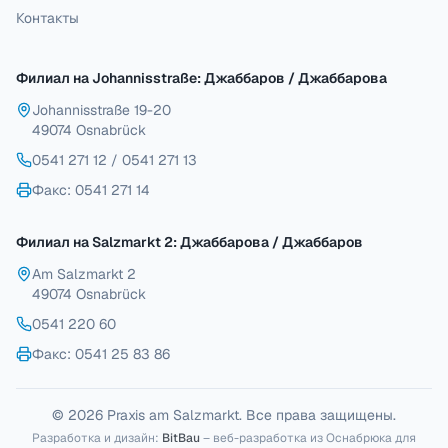
Контакты
Филиал на Johannisstraße: Джаббаров / Джаббарова
Johannisstraße 19-20
49074 Osnabrück
0541 271 12
/
0541 271 13
Факс
: 0541 271 14
Филиал на Salzmarkt 2: Джаббарова / Джаббаров
Am Salzmarkt 2
49074 Osnabrück
0541 220 60
Факс
: 0541 25 83 86
© 2026 Praxis am Salzmarkt. Все права защищены.
Разработка и дизайн:
BitBau
– веб-разработка из Оснабрюка для